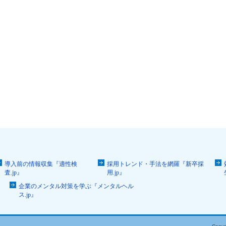
導入前の情報収集『適性検
採用トレンド・手法を網羅『新卒採
査.jp』
用.jp』
企業のメンタル対策を学ぶ『メンタルヘル
ス.jp』