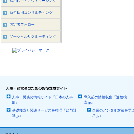
採用代行・アウトソーシング
新卒採用コンサルティング
内定者フォロー
ソーシャルリクルーティング
人事・労務の情報サイト『日本の人事
導入前の情報収集『適性検
部』
査.jp』
基礎知識と関連サービスを整理『給与計
企業のメンタル対策を学
算.jp』
ス.jp』