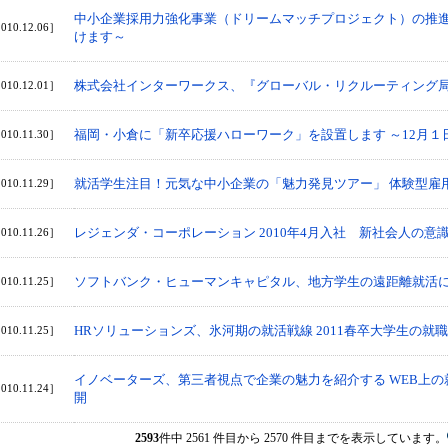
中小企業採用力強化事業（ドリームマッチプロジェクト）の推進
010.12.06］
けます～
株式会社インターワークス、『グローバル・リクルーティング局
010.12.01］
福岡・小倉に「新卒応援ハローワーク」を設置します ～12月１
010.11.30］
就活学生注目！元気な中小企業の「魅力発見ツアー」 体験型雇
010.11.29］
レジェンダ・コーポレーション 2010年4月入社 新社会人の意
010.11.26］
ソフトバンク・ヒューマンキャピタル、地方学生の遠距離就活
010.11.25］
HRソリューションズ、氷河期の就活戦線 2011春卒大学生の
010.11.25］
イノベーターズ、第三者視点で企業の魅力を紹介する WEB上の
010.11.24］
開
2593
件中 2561 件目から 2570 件目までを表示しています。