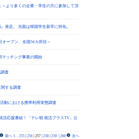
 ～より多くの企業・学生の方に参加して頂
』発足。 当面は韓国学生新卒に特化。
日オープン、全国56カ所目～
用マッチング事業の開始
識調査
に関する調査
就職活動における携帯利用実態調査
就活応援番組！「テレ朝 就活プラスTV」公
前へ
1
...
255
|
256
|
257
|
258
|
259
|
260
次へ