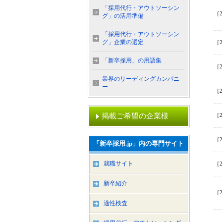
「採用代行・アウトソーシン
［2
グ」の活用準備
「採用代行・アウトソーシン
グ」企業の選定
［2
「新卒採用」の用語集
［2
業界のリーディングカンパニ
ー
［2
掲載ご希望の企業様
［2
［2
「新卒採用.jp」内の専門サイト
就職サイト
［2
新卒紹介
［2
適性検査