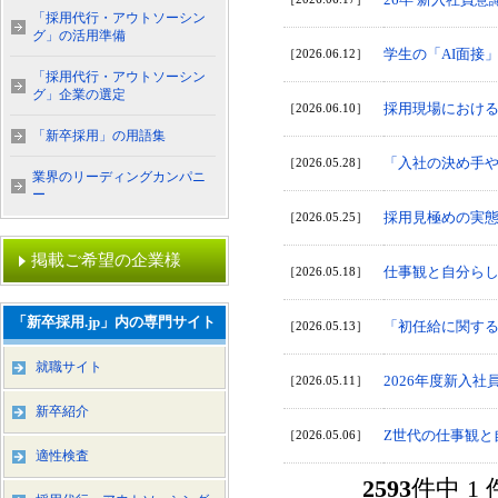
「採用代行・アウトソーシン
グ」の活用準備
学生の「AI面接
［2026.06.12］
「採用代行・アウトソーシン
グ」企業の選定
採用現場における
［2026.06.10］
「新卒採用」の用語集
「入社の決め手
［2026.05.28］
業界のリーディングカンパニ
ー
採用見極めの実
［2026.05.25］
掲載ご希望の企業様
仕事観と自分らしさ
［2026.05.18］
「新卒採用.jp」内の専門サイト
「初任給に関す
［2026.05.13］
就職サイト
2026年度新入
［2026.05.11］
新卒紹介
Z世代の仕事観と
［2026.05.06］
適性検査
2593
件中 1