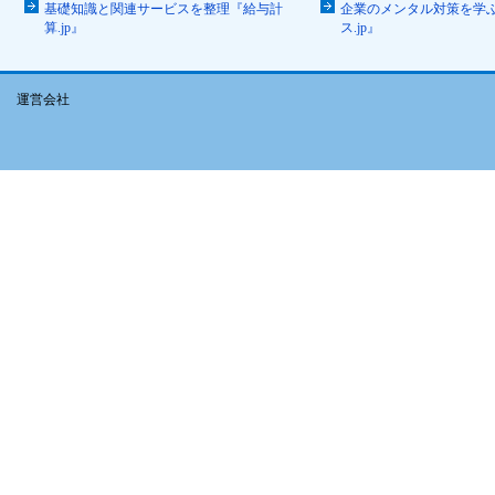
基礎知識と関連サービスを整理『給与計
企業のメンタル対策を学
算.jp』
ス.jp』
運営会社