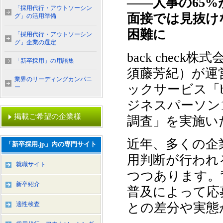
——人事の65
「採用代行・アウトソーシン
面接では見抜け
グ」の活用準備
困難に
「採用代行・アウトソーシン
グ」企業の選定
back che
「新卒採用」の用語集
須藤芳紀）が運
業界のリーディングカンパニ
ックサービス「b
ー
ジネスパーソン1
掲載ご希望の企業様
調査」を実施い
近年、多くの企
「新卒採用.jp」内の専門サイト
用判断が行われ
就職サイト
つつあります。
新卒紹介
普及によって応
適性検査
との差分や実態