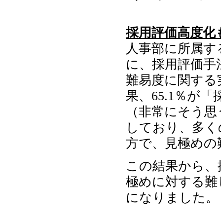
採用評価高度化
人事部に所属する
に、採用評価手
難易度に関する
果、65.1％
（非常にそう思う
しており、多く
方で、見極めの
この結果から、
極めに対する難
になりました。