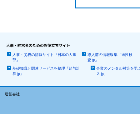
人事・労務の情報サイト『日本の人事
導入前の情報収集『適性検
部』
査.jp』
基礎知識と関連サービスを整理『給与計
企業のメンタル対策を学
算.jp』
ス.jp』
運営会社