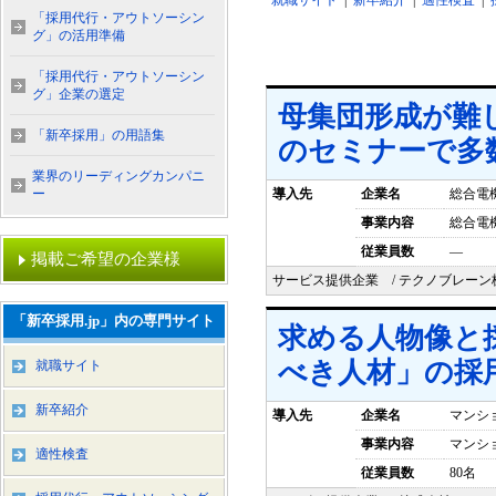
就職サイト
|
新卒紹介
|
適性検査
|
「採用代行・アウトソーシン
グ」の活用準備
「採用代行・アウトソーシン
グ」企業の選定
母集団形成が難
「新卒採用」の用語集
のセミナーで多
業界のリーディングカンパニ
ー
導入先
企業名
総合電
事業内容
総合電
従業員数
―
掲載ご希望の企業様
サービス提供企業 / テクノブレー
「新卒採用.jp」内の専門サイト
求める人物像と
べき人材」の採
就職サイト
新卒紹介
導入先
企業名
マンシ
事業内容
マンシ
適性検査
従業員数
80名