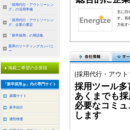
「採用代行・アウトソーシン
グ」の活用準備
主に日
す。長
「採用代行・アウトソーシン
力化す
グ」企業の選定
「新卒採用」の用語集
業界のリーディングカンパニ
ー
掲載ご希望の企業様
[採用代行・アウ
採用ツール多
「新卒採用.jp」内の専門サイト
あくまでも採
就職サイト
必要なコミュ
新卒紹介
します
適性検査