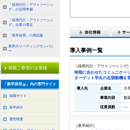
「採用代行・アウトソーシン
グ」の活用準備
「採用代行・アウトソーシン
グ」企業の選定
「新卒採用」の用語集
業界のリーディングカンパニ
導入事例一覧
ー
［採用代行・アウトソーシング]
掲載ご希望の企業様
時期に合わせたコミュニケー
ターゲット学生の志望動機を
「新卒採用.jp」内の専門サイト
導入先
企業名
大
就職サイト
事業内容
製
従業員数
---
新卒紹介
適性検査
［新卒紹介]