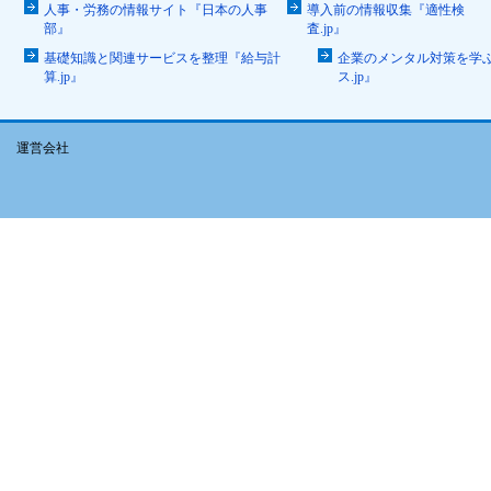
人事・労務の情報サイト『日本の人事
導入前の情報収集『適性検
部』
査.jp』
基礎知識と関連サービスを整理『給与計
企業のメンタル対策を学
算.jp』
ス.jp』
運営会社