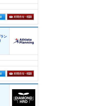
プラン
！