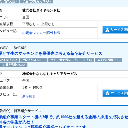
名
株式会社ダイヤモンド社
エリア
全国
企業規模
下限なし ～ 上限なし
タビュー記
内定者フォロー
|
適性検査
新卒紹介] 新卒紹介
業と学生のマッチングを最優先に考える新卒紹介サービス
名
株式会社なもなもキャリアサービス
エリア
全国
企業規模
1名 ～ 1000名
タビュー記
新卒紹介
新卒紹介] 新卒紹介サービス
卒紹介事業スタート後の3年で、約1000社を超える企業の採用を成功さ
500名の学生が入社!!
職エージェントは新卒紹介事業のパイオニアです。