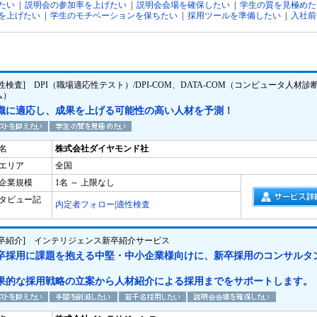
たい
|
説明会の参加率を上げたい
|
説明会会場を確保したい
|
学生の質を見極めた
を上げたい
|
学生のモチベーションを保ちたい
|
採用ツールを準備したい
|
入社前
性検査] DPI（職場適応性テスト）/DPI-COM、DATA-COM（コンピュータ人材診
ム）
織に適応し、成果を上げる可能性の高い人材を予測！
名
株式会社ダイヤモンド社
エリア
全国
企業規模
1名 ～ 上限なし
タビュー記
内定者フォロー
|
適性検査
新卒紹介] インテリジェンス新卒紹介サービス
卒採用に課題を抱える中堅・中小企業様向けに、新卒採用のコンサルタ
果的な採用戦略の立案から人材紹介による採用までをサポートします。