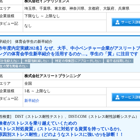
名
株式会社インテリジェンス
エリア
埼玉県、千葉県、東京都、神奈川県、京都府、大阪府、兵庫県
企業規模
下限なし ～ 上限なし
タビュー記
なし
新卒紹介] 体育会学生の新卒紹介
昨年度内定実績202名】なぜ、大手、中小ベンチャー企業がアスリート
ングの体育会学生新卒紹介を活用するのか…。学生の「質」に注目です
名
株式会社アスリートプランニング
エリア
全国
企業規模
1名 ～ 上限なし
タビュー記
新卒紹介
適性検査] DIST（ストレス耐性テスト）、DIST-COM（ストレス耐性診断システム）
検者がストレスを乗り越えていくための
ストレス対処資質」(ストレスに対処する資質を持っているか)、
原因別ストレス耐性」(どのようなストレスに強いか)を診断！！