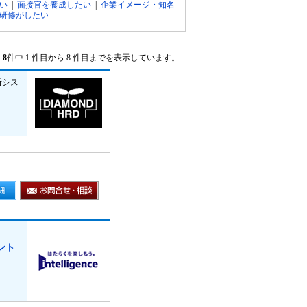
い
|
面接官を養成したい
|
企業イメージ・知名
研修がしたい
8
件中 1 件目から 8 件目までを表示しています。
断シス
ント