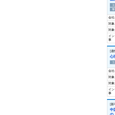
会社
対象
対象
イン
事
[
心
会社
対象
対象
イン
事
[
中
の