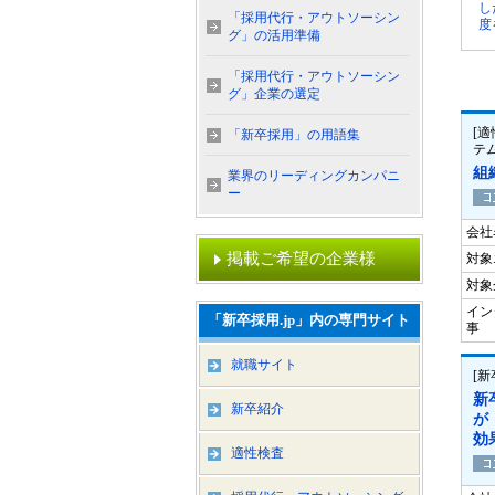
し
「採用代行・アウトソーシン
度
グ」の活用準備
「採用代行・アウトソーシン
グ」企業の選定
[適
「新卒採用」の用語集
テ
組
業界のリーディングカンパニ
ー
会社
掲載ご希望の企業様
対象
対象
イン
「新卒採用.jp」内の専門サイト
事
就職サイト
[
新
新卒紹介
が
効
適性検査