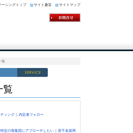
ソーシングトップ
サイト趣旨
サイトマップ
一覧
一覧
ルティング
|
内定者フォロー
|
特定の母集団にアプローチしたい
|
若干名採用