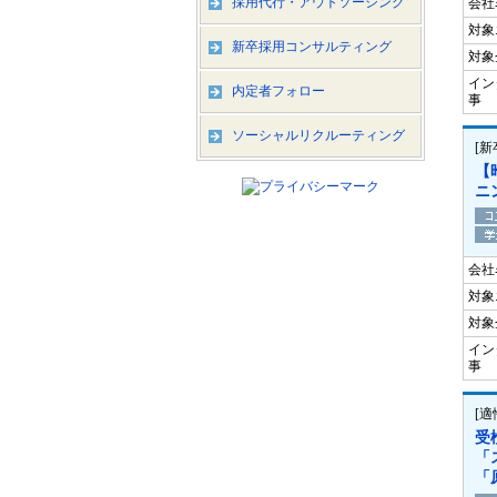
採用代行・アウトソーシング
会社
対象
新卒採用コンサルティング
対象
イン
内定者フォロー
事
ソーシャルリクルーティング
[
【
ニ
会社
対象
対象
イン
事
[
受
「
「