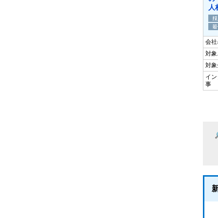
人
会社
対象
対象
イン
事