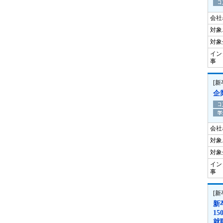
会社
対象
対象
イン
事
[
企
会社
対象
対象
イン
事
[
新
1
就