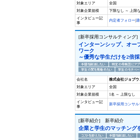
対象エリア
全国
対象企業規模
下限なし ～ 上限
インタビュー記
内定者フォロー
|
適
事
[新卒採用コンサルティング
インターンシップ、オー
ワーク
～優秀な学生だけを2倍
会社名
株式会社ジョブウ
対象エリア
全国
対象企業規模
1名 ～ 上限なし
インタビュー記
新卒採用コンサル
事
[新卒紹介] 新卒紹介
企業と学生のマッチング