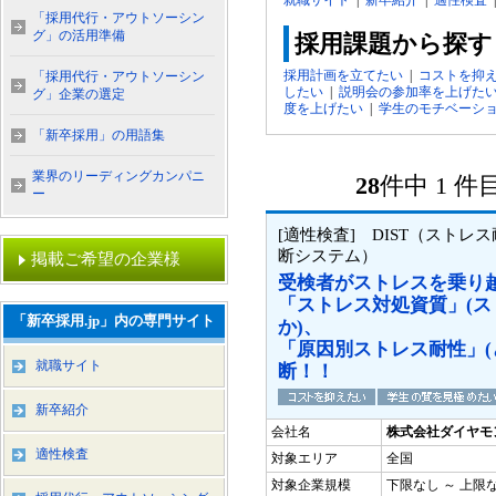
就職サイト
|
新卒紹介
|
適性検査
「採用代行・アウトソーシン
グ」の活用準備
採用課題から探す
採用計画を立てたい
|
コストを抑
「採用代行・アウトソーシン
したい
|
説明会の参加率を上げた
グ」企業の選定
度を上げたい
|
学生のモチベーシ
「新卒採用」の用語集
業界のリーディングカンパニ
28
件中 1 
ー
[適性検査] DIST（ストレ
断システム）
掲載ご希望の企業様
受検者がストレスを乗り
「ストレス対処資質」(
「新卒採用.jp」内の専門サイト
か)、
「原因別ストレス耐性」(
就職サイト
断！！
新卒紹介
会社名
株式会社ダイヤモ
適性検査
対象エリア
全国
対象企業規模
下限なし ～ 上限