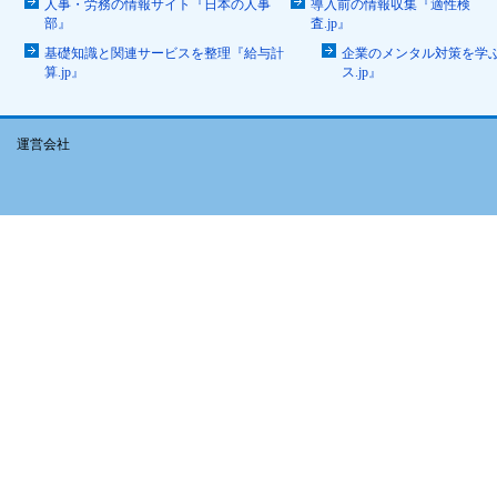
人事・労務の情報サイト『日本の人事
導入前の情報収集『適性検
部』
査.jp』
基礎知識と関連サービスを整理『給与計
企業のメンタル対策を学
算.jp』
ス.jp』
運営会社