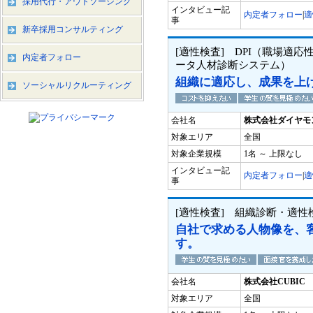
採用代行・アウトソーシング
インタビュー記
内定者フォロー
|
適
事
新卒採用コンサルティング
[適性検査] DPI（職場適応性
内定者フォロー
ータ人材診断システム）
組織に適応し、成果を上
ソーシャルリクルーティング
会社名
株式会社ダイヤモ
対象エリア
全国
対象企業規模
1名 ～ 上限なし
インタビュー記
内定者フォロー
|
適
事
[適性検査] 組織診断・適性検
自社で求める人物像を、
す。
会社名
株式会社CUBIC
対象エリア
全国