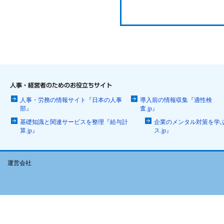
人事・労務の情報サイト『日本の人事
導入前の情報収集『適性検
部』
査.jp』
基礎知識と関連サービスを整理『給与計
企業のメンタル対策を学
算.jp』
ス.jp』
運営会社