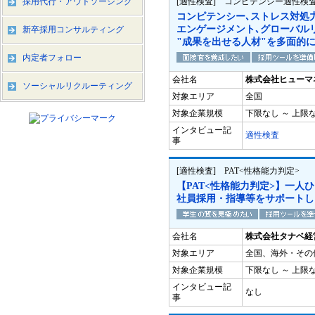
採用代行・アウトソーシング
[適性検査] コンピテンシー適性検査「
コンピテンシー､ストレス対処
エンゲージメント､グローバル
新卒採用コンサルティング
"成果を出せる人材"を多面的
内定者フォロー
会社名
株式会社ヒューマ
ソーシャルリクルーティング
対象エリア
全国
対象企業規模
下限なし ～ 上限
インタビュー記
適性検査
事
[適性検査] PAT<性格能力判定>
【PAT<性格能力判定>】一
社員採用・指導等をサポートし
会社名
株式会社タナベ経
対象エリア
全国、海外・その
対象企業規模
下限なし ～ 上限
インタビュー記
なし
事