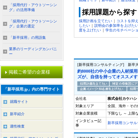
就職サイト
|
新卒紹介
|
適性検査
「採用代行・アウトソーシン
グ」の活用準備
採用課題から探す
採用計画を立てたい
|
コストを抑
「採用代行・アウトソーシン
したい
|
説明会の参加率を上げた
グ」企業の選定
度を上げたい
|
学生のモチベーシ
「新卒採用」の用語集
業界のリーディングカンパニ
ー
[新卒採用コンサルティング] 新卒
約8000社の中小企業の人材採
掲載ご希望の企業様
ズが、自信を持ってオススメす
「新卒採用.jp」内の専門サイト
会社名
株式会社カケハシ
就職サイト
対象エリア
全国、海外・その
対象企業規模
下限なし ～ 上限
新卒紹介
インタビュー記
新卒採用コンサル
事
適性検査