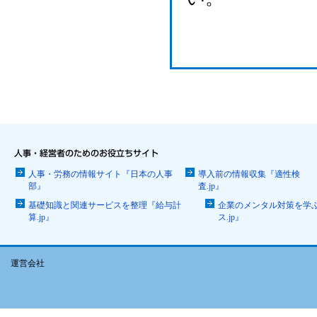
人事・労務の情報サイト『日本の人事
導入前の情報収集『適性検
部』
査.jp』
基礎知識と関連サービスを整理『給与計
企業のメンタル対策を学
算.jp』
ス.jp』
運営会社