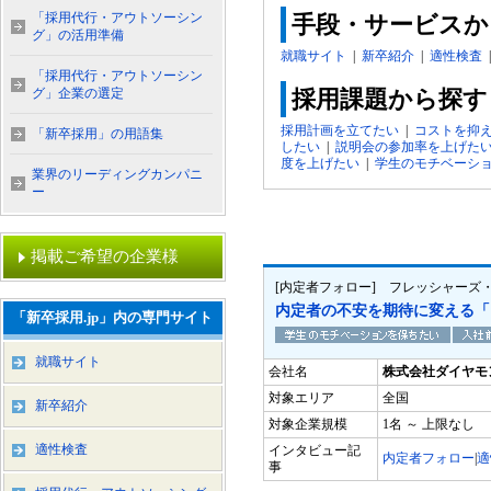
「採用代行・アウトソーシン
手段・サービスか
グ」の活用準備
就職サイト
|
新卒紹介
|
適性検査
「採用代行・アウトソーシン
グ」企業の選定
採用課題から探す
採用計画を立てたい
|
コストを抑
「新卒採用」の用語集
したい
|
説明会の参加率を上げた
度を上げたい
|
学生のモチベーシ
業界のリーディングカンパニ
ー
掲載ご希望の企業様
[内定者フォロー] フレッシャーズ
内定者の不安を期待に変える「
「新卒採用.jp」内の専門サイト
就職サイト
会社名
株式会社ダイヤモ
対象エリア
全国
新卒紹介
対象企業規模
1名 ～ 上限なし
適性検査
インタビュー記
内定者フォロー
|
適
事